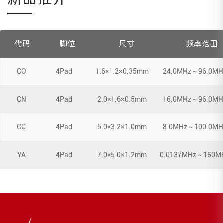
代码
脚位
尺寸
频率范围
CO
4Pad
1.6×1.2×0.35mm
24.0MHz～96.0MH
CN
4Pad
2.0×1.6×0.5mm
16.0MHz～96.0MH
CC
4Pad
5.0×3.2×1.0mm
8.0MHz～100.0MH
YA
4Pad
7.0×5.0×1.2mm
0.0137MHz～160M