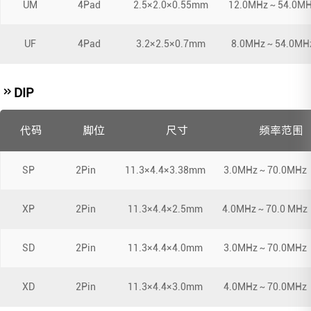
UM
4Pad
2.5×2.0×0.55mm
12.0MHz～54.0M
UF
4Pad
3.2×2.5×0.7mm
8.0MHz～54.0MH
DIP
代码
脚位
尺寸
频率范围
SP
2Pin
11.3×4.4×3.38mm
3.0MHz～70.0MHz
XP
2Pin
11.3×4.4×2.5mm
4.0MHz～70.0 MHz
SD
2Pin
11.3×4.4×4.0mm
3.0MHz～70.0MHz
XD
2Pin
11.3×4.4×3.0mm
4.0MHz～70.0MHz