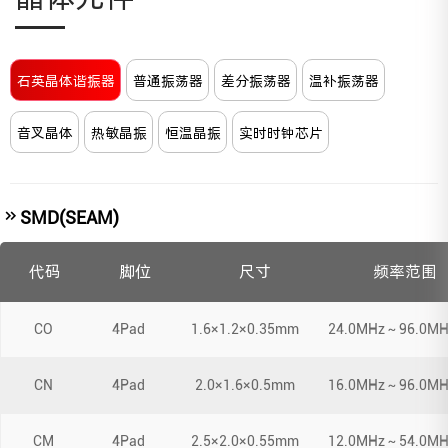
石英晶体谐振器
普通振荡器
差分振荡器
温补振荡器
音叉晶体
热敏晶振
恒温晶振
实时时钟芯片
SMD(SEAM)
代码
脚位
尺寸
频率范围
CO
4Pad
1.6×1.2×0.35mm
24.0MHz～96.0MH
CN
4Pad
2.0×1.6×0.5mm
16.0MHz～96.0MH
CM
4Pad
2.5×2.0×0.55mm
12.0MHz～54.0MH