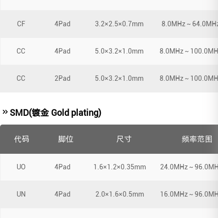
CF
4Pad
3.2×2.5×0.7mm
8.0MHz～64.0MH
CC
4Pad
5.0×3.2×1.0mm
8.0MHz～100.0MH
CC
2Pad
5.0×3.2×1.0mm
8.0MHz～100.0MH
SMD(镀金 Gold plating)
代码
脚位
尺寸
频率范围
UO
4Pad
1.6×1.2×0.35mm
24.0MHz～96.0M
UN
4Pad
2.0×1.6×0.5mm
16.0MHz～96.0M