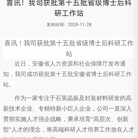
喜讯！我司获批第十五批省级博士后科
研工作站
发布时间：2024-11-28
喜讯！我
司
获批第十五批省级博士后科研工作
站
近日，安徽省人力资源和社会保障厅发布通
知，
我
司
成功获批第十
五
批安徽省博士后科研工作
站。
作为一家专注于
石英晶振及封装材料研发
的高
新技术企业、专精特新
小巨人
企业，
公司
一直深入
贯彻
实施人才强
企
战略，秉承培育
“
高层次
、
创新
型
”
人才的理念，将
高端科研人才
培养工作放在人才